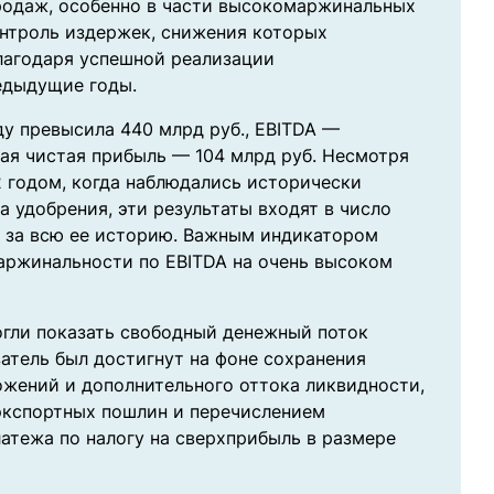
родаж, особенно в части высокомаржинальных
онтроль издержек, снижения которых
лагодаря успешной реализации
едыдущие годы.
у превысила 440 млрд руб., EBITDA —
ная чистая прибыль — 104 млрд руб. Несмотря
2 годом, когда наблюдались исторически
 удобрения, эти результаты входят в число
 за всю ее историю. Важным индикатором
маржинальности по EBITDA на очень высоком
огли показать свободный денежный поток
атель был достигнут на фоне сохранения
ожений и дополнительного оттока ликвидности,
 экспортных пошлин и перечислением
латежа по налогу на сверхприбыль в размере