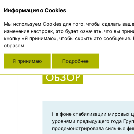
СТРАТЕГИЧЕСКИЙ
Информация о Cookies
О КОМПАНИИ
ОТЧЕТ
РЕ
Мы используем Cookies для того, чтобы сделать ва
изменения настроек, это будет означать, что вы при
Главная
Обзор результатов
Финансо
кнопку «Я принимаю», чтобы скрыть это сообщение.
образом.
Я принимаю
ФИНАНСОВЫЙ
Подробнее
ОБЗОР
На фоне стабилизации мировых ц
уровнями предыдущего года Груп
продемонстрировала сильные фин