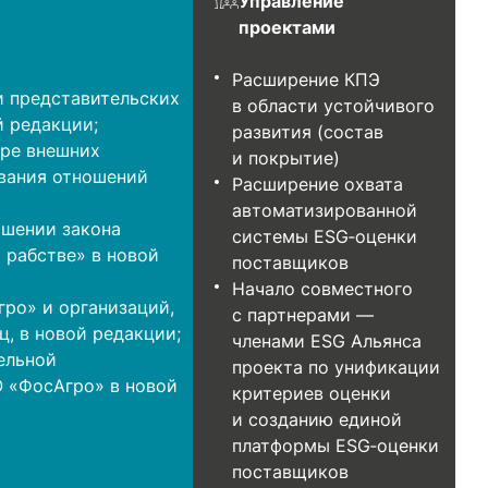
Управление
проектами
Расширение КПЭ
и представительских
в области устойчивого
 редакции;
развития (состав
ре внешних
и покрытие)
вания отношений
Расширение охвата
автоматизированной
ошении закона
системы ESG‑оценки
 рабстве» в новой
поставщиков
Начало совместного
ро» и организаций,
с партнерами —
ц, в новой редакции;
членами ESG Альянса
ельной
проекта по унификации
О «ФосАгро» в новой
критериев оценки
и созданию единой
платформы ESG‑оценки
поставщиков