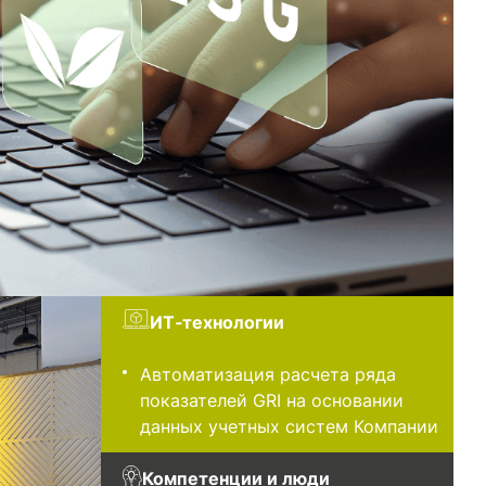
ИT‑технологии
Автоматизация расчета ряда
показателей GRI на основании
данных учетных систем Компании
Компетенции и люди