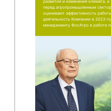
развития и изменения климата, 
перед агропромышленным сектор
оценивают эффективность работы
деятельность Компании в 2023 г
менеджменту ФосАгро в работе п