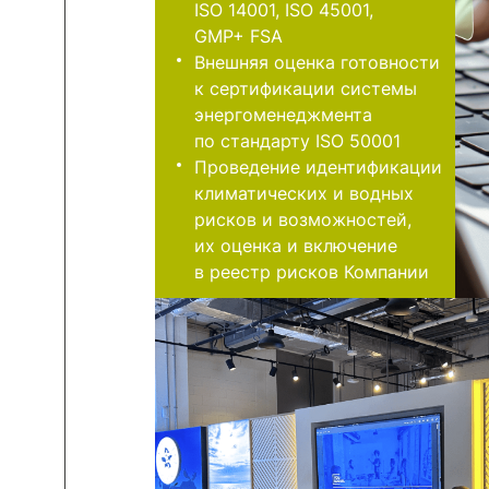
ISO 14001, ISO 45001,
GMP+ FSA
Внешняя оценка готовности
к сертификации системы
энергоменеджмента
по стандарту ISO 50001
Проведение идентификации
климатических и водных
рисков и возможностей,
их оценка и включение
в реестр рисков Компании